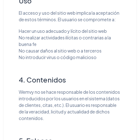
Uso
El acceso y uso del sitio web implica la aceptación
de estos términos. El usuario se compromete a:
Hacer un uso adecuado y lícito del sitio web
No realizar actividades ilícitas o contrarias a la
buena fe
No causar daños al sitio web o a terceros
No introducir virus o código malicioso
4. Contenidos
Wemvy no se hace responsable de los contenidos
introducidos por los usuarios en el sistema (datos
de clientes, citas, etc.). El usuario es responsable
de la veracidad, licitud y actualidad de dichos
contenidos.